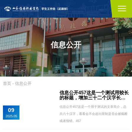
信息公开
首页
-
信息公开
信息公开457这是一个测试用较长
的标题，增加三十二个汉字长度
457
信息公开457这是一个用于测试的文章简介，总
09
共六十汉字，看看会不会超出限制是否会被截断
2025.05
或者报错。457