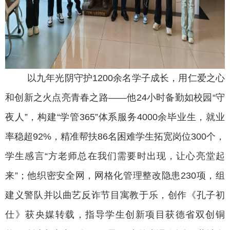
以九年光阴守护1200余名学子成长，用仁爱之心
和创新之火点亮青春之路——他24小时备勤如校园“守
夜人”，构建“学管365”体系服务4000余毕业生，就业
率稳超92%，精准帮扶86名困难学生拓宽岗位300个，
学生感言“方老师总在我们需要时出现，让心亮堂起
来”；他织密安全网，网格化管理整改隐患230项，组
建义警队并以曲艺反诈节目寓教于乐，创作《孔子初
仕》获央媒转载，指导学生创新项目获德省双创铜