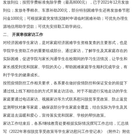
发放到位；按照学费标准免除学费（最高8000元），已于2021年12月发放
到位；发放冬季棉衣、车票补助200元，部分特别困难学生还将发放春节慰
问金1000元；可根据家庭突发情况随时申请临时困难补助；可优先办理生
源地信用助学贷款；可优先安排勤工助学岗位。
二、
开展寒假家访工作
对经济困难学生家访，是对家庭经济困难学生资格复查的主要形式，也是
学院学生资助工作的重要组成部分。通过家访，了解学生及其家庭存在的
实际困难，促进学院与家长沟通学生在校期间的学习生活情况，让学生和
家长感受到党和国家、学院的关心，帮助困难家庭学生顺利完成学业，有
利于学生的健康成长。
按照疫情防控工作相关要求，各系要在做好疫情防控和保证安全的前提下
通过线上线下相结合的方式开展走访活动。对于不能进行实地走访的学生
家庭要通过电话家访、视频家访等方式联系慰问脱贫享受政策、防止返贫
监测帮扶对象等家庭，确保该部分学生家庭全覆盖，结合实际为学生及其
家庭送去温暖和爱心，宣传落实党和国家、学校的帮扶政策。
家访工作结束后，各系/继续教育处要根据实际情况撰写工作总结，汇总填
写《2022年寒假脱贫享受政策等学生家访慰问工作登记表》（附件2）附佐