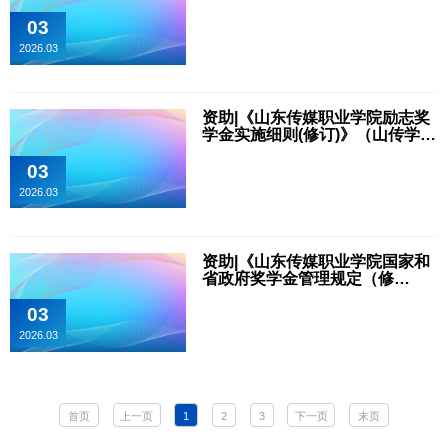
〔2023〕20号）
03
2026.03
资助|《山东传媒职业学院励志奖
学金实施细则(修订)》（山传学字
〔2023〕19号）
03
2026.03
资助|《山东传媒职业学院国家和
省政府奖学金管理规定（修
订）》的通知（山传学字
〔2023〕17号）
03
2026.03
首页
上一页
1
2
3
下一页
末页